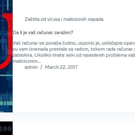
Zaštita od virusa i malicioznih napada
Da li je vaš računar zaražen?
Vaš računar se ponaša čudno, usporio je, uobičajne operac
su vam iznenada prestale sa radom, tokom rada računar se
zablokira. Ukoliko imate neki od navedenih problema vaš
malicioznim…
admin
March 22, 2017