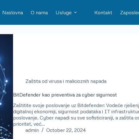
Naslovna
O nama
Usluge
Kontakt
Zaposle
Zaštita od virusa i malicioznih napada
BitDefender kao preventiva za cyber sigurnost
Zaštitite svoje poslovanje uz Bitdefender: Vodeće rješen
digitalnoj ekonomiji, sigurnost podataka i IT infrastruktu
poslovanje. Cyber napadi su sve sofisticiraniji, a zaštita 
prioritet, već…
admin
October 22, 2024