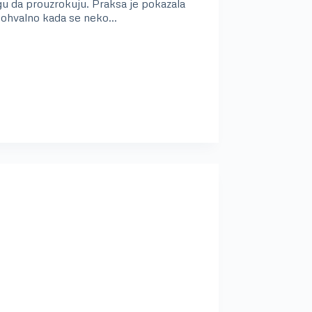
ogu da prouzrokuju. Praksa je pokazala
 pohvalno kada se neko…