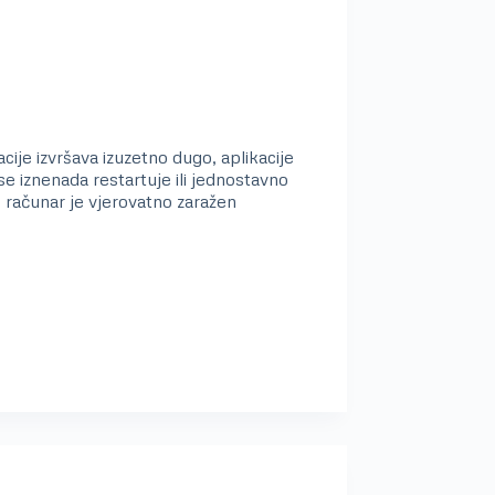
ije izvršava izuzetno dugo, aplikacije
 iznenada restartuje ili jednostavno
 računar je vjerovatno zaražen