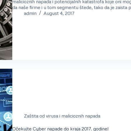
malicioznih napada i potencijalnih katastrofa koje oni m
da naše firme i u tom segmentu štede, tako da je zaista
admin
August 4, 2017
Zaštita od virusa i malicioznih napada
Očekujte Cyber napade do kraja 2017. godine!