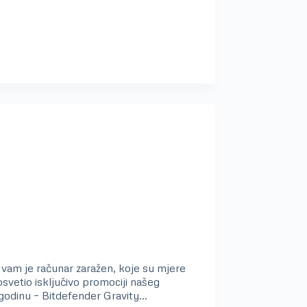
vam je računar zaražen, koje su mjere
svetio isključivo promociji našeg
 godinu – Bitdefender Gravity…