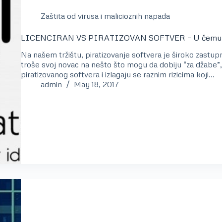
Zaštita od virusa i malicioznih napada
LICENCIRAN VS PIRATIZOVAN SOFTVER – U čemu je
Na našem tržištu, piratizovanje softvera je široko zastupno
troše svoj novac na nešto što mogu da dobiju “za džabe”,
piratizovanog softvera i izlagaju se raznim rizicima koji…
admin
May 18, 2017