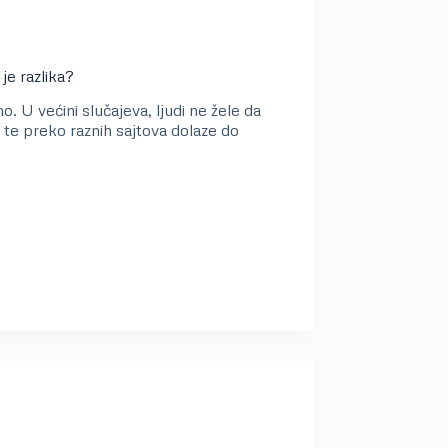
 razlika?
. U većini slučajeva, ljudi ne žele da
 te preko raznih sajtova dolaze do