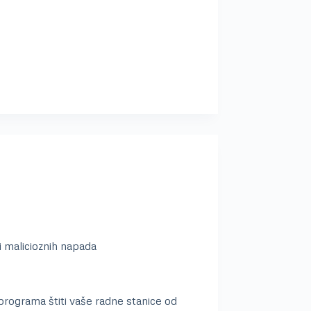
 i malicioznih napada
rograma štiti vaše radne stanice od