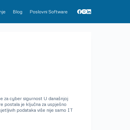
nje
Blog
Poslovni Software
je za cyber sigurnost U današnjoj
re postala je ključna za uspješno
osjetljivih podataka više nije samo IT