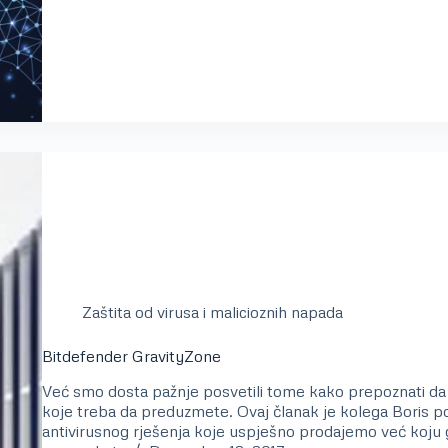
Zaštita od virusa i malicioznih napada
Bitdefender GravityZone
Već smo dosta pažnje posvetili tome kako prepoznati da 
koje treba da preduzmete. Ovaj članak je kolega Boris po
antivirusnog rješenja koje uspješno prodajemo već koju