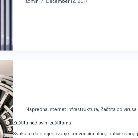
admin
December 12, 2017
Napredna internet infrastruktura
,
Zaštita od virusa
Zaštita nad svim zaštitama
Svakako da posjedovanje konvencionalnog antivirusnog p