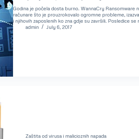
Godina je počela dosta burno. WannaCry Ransomware n
računare što je prouzrokovalo ogromne probleme, izazvalo
i njihovih zaposlenih ko zna gdje su završili. Posledice 
admin
July 6, 2017
Zaštita od virusa i malicioznih napada