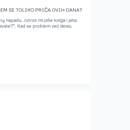
JEM SE TOLIKO PRIČA OVIH DANA?
 napadu. Jutros mi piše kolga i pita:
avate?“. Kad se problem već desio,