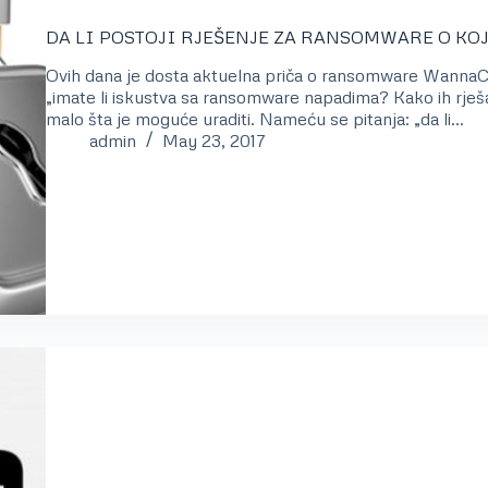
DA LI POSTOJI RJEŠENJE ZA RANSOMWARE O KO
Ovih dana je dosta aktuelna priča o ransomware WannaCry
„imate li iskustva sa ransomware napadima? Kako ih rješ
malo šta je moguće uraditi. Nameću se pitanja: „da li…
admin
May 23, 2017