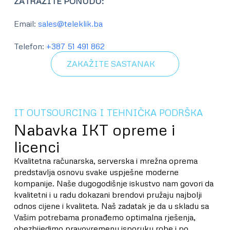
ZATRAŽITE PONUDU
:
Email:
sales@teleklik.ba
Telefon:
+387 51 491 862
ZAKAŽITE SASTANAK
IT OUTSOURCING I TEHNIČKA PODRŠKA
Nabavka IKT opreme i
licenci
Kvalitetna računarska, serverska i mrežna oprema
predstavlja osnovu svake uspješne moderne
kompanije. Naše dugogodišnje iskustvo nam govori da
kvalitetni i u radu dokazani brendovi pružaju najbolji
odnos cijene i kvaliteta. Naš zadatak je da u skladu sa
Vašim potrebama pronađemo optimalna rješenja,
obezbijedimo pravovremenu isporuku robe i po