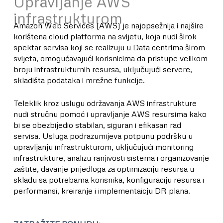
Upravljanje AWS
infrastrukturom
Amazon Web Services (AWS) je najopsežnija i najšire
korištena cloud platforma na svijetu, koja nudi širok
spektar servisa koji se realizuju u Data centrima širom
svijeta, omogućavajući korisnicima da pristupe velikom
broju infrastrukturnih resursa, uključujući servere,
skladišta podataka i mrežne funkcije.
Teleklik kroz uslugu održavanja AWS infrastrukture
nudi stručnu pomoć i upravljanje AWS resursima kako
bi se obezbijedio stabilan, siguran i efikasan rad
servisa. Usluga podrazumijeva potpunu podršku u
upravljanju infrastrukturom, uključujući monitoring
infrastrukture, analizu ranjivosti sistema i organizovanje
zaštite, davanje prijedloga za optimizaciju resursa u
skladu sa potrebama korisnika, konfiguraciju resursa i
performansi, kreiranje i implementaicju DR plana.