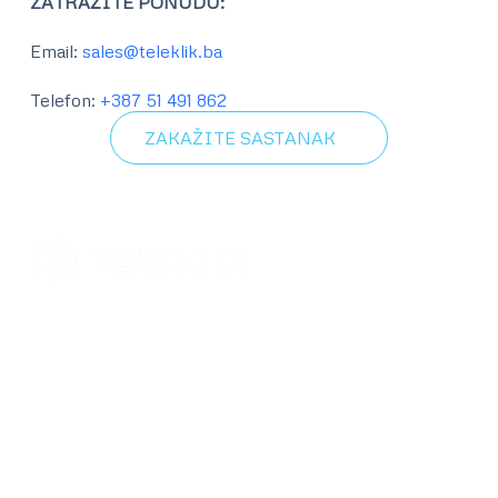
ZATRAŽITE PONUDU
:
Email:
sales@teleklik.ba
Telefon:
+387 51 491 862
ZAKAŽITE SASTANAK
Teleklik d.o.o.
Banja Luka
Kralja Petra II Karađorđevića 39
78000 Banja Luka, Bosna i Hercegovina
+387 51 491 860
Telefon:
office@teleklik.ba
Email: