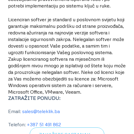
potrebi implementaciju po sistemu ključ u ruke.
Licenciran softver je standard u poslovnom svijetu koji
garantuje maksimalnu podršku od strane proizvođača,
redovna ažuriranja na najnovije verzije softvera i
instalacije sigurnosnih zakrpa. Nelegalan softver može
dovesti u opasnost Vaše podatke, a samim tim i
ugroziti funkcionisanje Vašeg poslovnog sistema.
Zakup licenciranog softvera na mjesečnom ili
godišnjem nivou mnogo je isplativiji od štete koju može
da prouzrokuje nelegalan softver. Neke od licenci koje
za Vas možemo obezbijediti su licence za: Microsoft
Windows operativni sistem za računare i servere,
Microsoft Office, VMware, Veeam.
ZATRAŽITE PONUDU
:
Email:
sales@teleklik.ba
Telefon:
+387 51 491 862