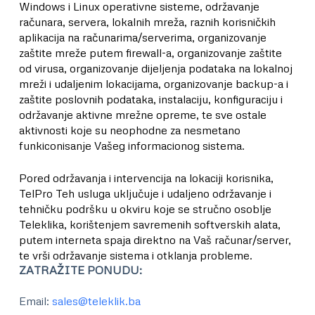
Windows i Linux operativne sisteme, održavanje
računara, servera, lokalnih mreža, raznih korisničkih
aplikacija na računarima/serverima, organizovanje
zaštite mreže putem firewall-a, organizovanje zaštite
od virusa, organizovanje dijeljenja podataka na lokalnoj
mreži i udaljenim lokacijama, organizovanje backup-a i
zaštite poslovnih podataka, instalaciju, konfiguraciju i
održavanje aktivne mrežne opreme, te sve ostale
aktivnosti koje su neophodne za nesmetano
funkiconisanje Vašeg informacionog sistema.
Pored održavanja i intervencija na lokaciji korisnika,
TelPro Teh usluga uključuje i udaljeno održavanje i
tehničku podršku u okviru koje se stručno osoblje
Teleklika, korištenjem savremenih softverskih alata,
putem interneta spaja direktno na Vaš računar/server,
te vrši održavanje sistema i otklanja probleme.
ZATRAŽITE PONUDU
:
Email:
sales@teleklik.ba