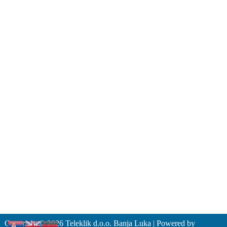
+387 51 491 864
Zahtjevi za tehničku podršku
support@teleklik.ba
Email:
080 05 07 05
Besplatni telefon:
Opšti dokumenti
Opšti uslovi poslovanja
Politika privatnosti
Ugovor za uslugu pristupa internetu
Zahtjev za zasnivanje pretplatničkog odnosa
Cjenovnik
ISO 9001:2015
ISO 27001:2022
Copyright © 2026 Teleklik d.o.o. Banja Luka | Powered by