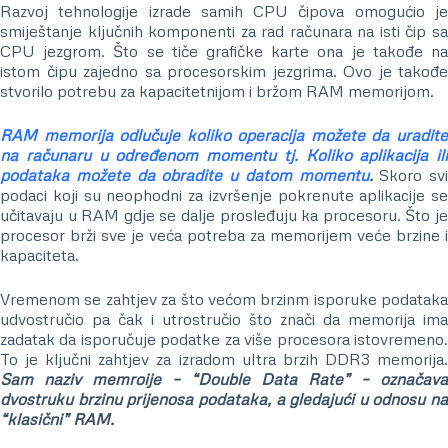
Razvoj tehnologije izrade samih CPU čipova omogućio je
smiještanje ključnih komponenti za rad računara na isti čip sa
CPU jezgrom. Što se tiče grafičke karte ona je takođe na
istom čipu zajedno sa procesorskim jezgrima. Ovo je takođe
stvorilo potrebu za kapacitetnijom i bržom RAM memorijom.
RAM memorija odlučuje koliko operacija možete da uradite
na računaru u određenom momentu tj. Koliko aplikacija ili
podataka možete da obradite u datom momentu
.
Skoro svi
podaci koji su neophodni za izvršenje pokrenute aplikacije se
učitavaju u RAM gdje se dalje prosleđuju ka procesoru. Što je
procesor brži sve je veća potreba za memorijem veće brzine i
kapaciteta.
Vremenom se zahtjev za što većom brzinm isporuke podataka
udvostručio pa čak i utrostručio što znači da memorija ima
zadatak da isporučuje podatke za više procesora istovremeno.
To je ključni zahtjev za izradom ultra brzih DDR3 memorija.
Sam naziv memroije – “Double Data Rate” – označava
dvostruku brzinu prijenosa podataka, a gledajući u odnosu na
“klasični” RAM.