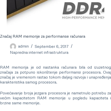
Značaj RAM memorije za performanse računara
admin
September 6, 2017
Napredna internet infrastruktura
RAM memorija je od nastanka računara bila od izuzetnog
značaja za potpuno iskorištenje performansi procesora. Ovaj
značaj je vremenom rastao tokom daljeg razvoja i unapređenja
karakteristika samog procesora.
Povećavanje broja jezgara procesora je nametnulo potrebu za
većim kapacitetom RAM memorije u pogledu kapaciteta i
brzine same memorije.