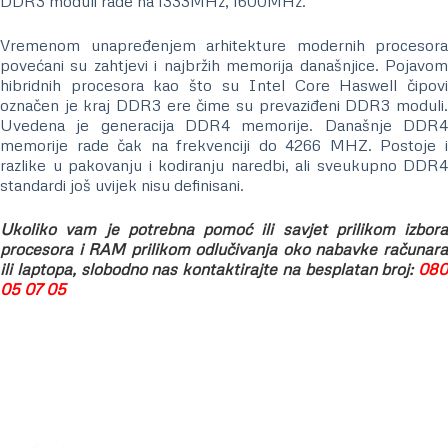
DDR3 moduli rade na 1333MHz, 1600MHz.
Vremenom unapređenjem arhitekture modernih procesora
povećani su zahtjevi i najbržih memorija današnjice. Pojavom
hibridnih procesora kao što su Intel Core Haswell čipovi
označen je kraj DDR3 ere čime su prevaziđeni DDR3 moduli.
Uvedena je generacija DDR4 memorije. Današnje DDR4
memorije rade čak na frekvenciji do 4266 MHZ.
Postoje 
razlike u pakovanju i kodiranju naredbi, ali sveukupno DDR4
standardi još uvijek nisu definisani.
Ukoliko vam je potrebna pomoć ili savjet prilikom izbora
procesora i RAM prilikom odlučivanja oko nabavke računara
ili laptopa, slobodno nas kontaktirajte na besplatan broj:
080
05 07 05