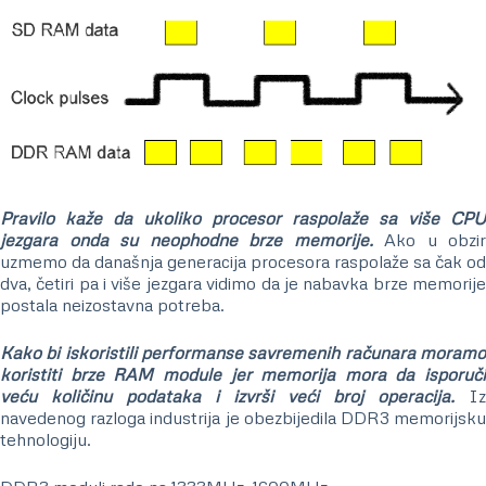
Pravilo kaže da ukoliko procesor raspolaže sa više CPU
jezgara onda su neophodne brze memorije.
Ako u obzir
uzmemo da današnja generacija procesora raspolaže sa čak od
dva, četiri pa i više jezgara vidimo da je nabavka brze memorije
postala neizostavna potreba.
Kako bi iskoristili performanse savremenih računara moramo
koristiti brze RAM module jer memorija mora da isporuči
veću količinu podataka i izvrši veći broj operacija.
Iz
navedenog razloga industrija je obezbijedila DDR3 memorijsku
tehnologiju.