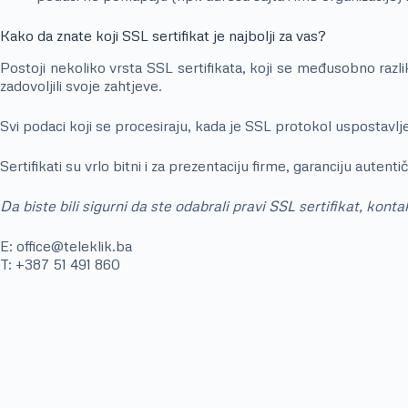
Kako da znate koji SSL sertifikat je najbolji za vas?
Postoji nekoliko vrsta SSL sertifikata, koji se međusobno razli
zadovoljili svoje zahtjeve.
Svi podaci koji se procesiraju, kada je SSL protokol uspostavljen
Sertifikati su vrlo bitni i za prezentaciju firme, garanciju aut
Da biste bili sigurni da ste odabrali pravi SSL sertifikat, kon
E: office@teleklik.ba
T: +387 51 491 860