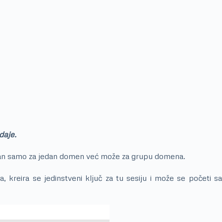
daje.
ti vezan samo za jedan domen već može za grupu domena.
 kreira se jedinstveni ključ za tu sesiju i može se početi sa