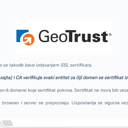
je se takođe bave izdavanjem SSL sertifikata.
ta) i CA verifikuje svaki entitet za čiji domen se sertifikat iz
 domen ili domene koje sertifikat pokriva. Sertifikat ne mora bi
 browser i server se prepoznaju. Uspostavlja se sigurna veza,