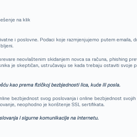
Rješenje na klik
ivatne i poslovne. Podaci koje razmjenjujemo putem emaila, dru
bljeni.
prevare neovlaštenim skidanjem novca sa računa, phishing pre
isnika je skeptičan, ustručavaju se kada trebaju ostaviti svoje 
ću kao prema fizičkoj bezbjednosti lica, kuće ili posla.
ne bezbjednost svog poslovanja i online bezbjednost svojih kori
poslovanje, neophodno je korištenje SSL sertifikata.
slovanja i sigurne komunikacije na internetu.