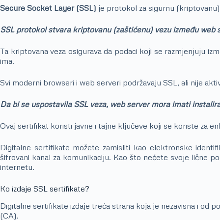
Secure Socket Layer (SSL)
je protokol za sigurnu (kriptovanu)
SSL protokol stvara kriptovanu (zaštićenu) vezu između web s
Ta kriptovana veza osigurava da podaci koji se razmjenjuju izme
ima.
Svi moderni browseri i web serveri podržavaju SSL, ali nije ak
Da bi se uspostavila SSL veza, web server mora imati instaliran 
Ovaj sertifikat koristi javne i tajne ključeve koji se koriste za enk
Digitalne sertifikate možete zamisliti kao elektronske identi
šifrovani kanal za komunikaciju. Kao što nećete svoje lične pod
internetu.
Ko izdaje SSL sertifikate?
Digitalne sertifikate izdaje treća strana koja je nezavisna i od p
(CA).