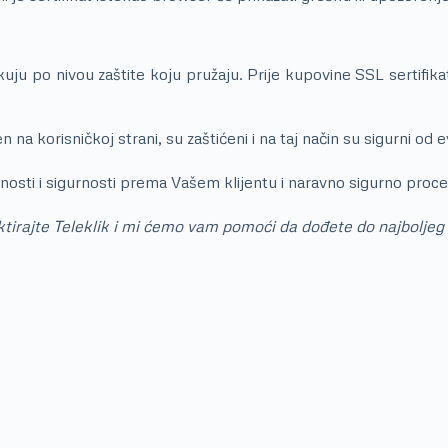
kuju po nivou zaštite koju pružaju. Prije kupovine SSL sertifik
 na korisničkoj strani, su zaštićeni i na taj način su sigurni od
entičnosti i sigurnosti prema Vašem klijentu i naravno sigurno p
taktirajte Teleklik i mi ćemo vam pomoći da dođete do najboljeg 