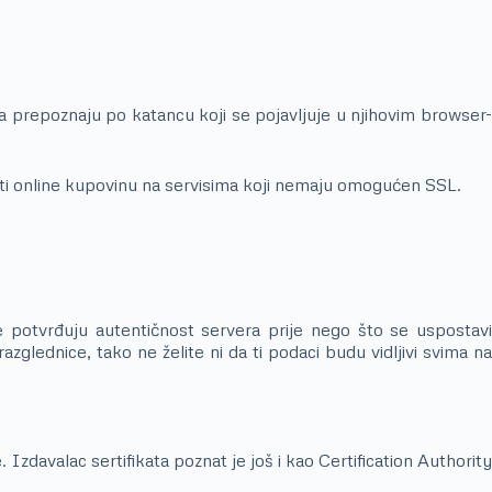
 ga prepoznaju po katancu koji se pojavljuje u njihovim browser-
avati online kupovinu na servisima koji nemaju omogućen SSL.
oje potvrđuju autentičnost servera prije nego što se uspostavi
glednice, tako ne želite ni da ti podaci budu vidljivi svima na
 Izdavalac sertifikata poznat je još i kao Certification Authority