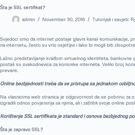
Šta je SSL sertifikat?
admin
November 30, 2016
Tutorijali i savjeti: 
Svjedoci smo da internet postaje glavni kanal komunikacije, pr
na internetu, često su vrlo osjetljivi i lako bi mogli biti zloupotre
Lažno predstavljanje krađom virtuelnog identiteta, bankovne 
postali su svakodnevica za korisnike interneta. Veliki broj kor
prevare.
Online bezbjednosti treba da se pristupa sa jednakom ozbiljnoš
Na vlasnicima web stranica je odgovornost da se pobrinu za onli
izgradili odnos povjerenja sa njima, ali i zaštitili svoje online 
Korištenje SSL sertifikata je standard i osnova bezbjednog po
Šta je zapravo SSL?