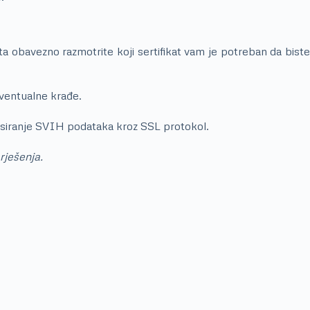
ata obavezno razmotrite koji sertifikat vam je potreban da biste
 eventualne krađe.
rocesiranje SVIH podataka kroz SSL protokol.
rješenja.