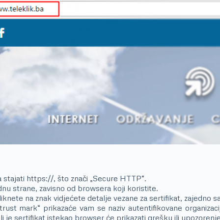
stajati https://, što znači „Secure HTTP“.
 dnu strane, zavisno od browsera koji koristite.
iknete na znak vidjećete detalje vezane za sertifikat, zajedno 
rust mark“ prikazaće vam se naziv autentifikovane organizacij
li je sertifikat istekao browser će prikazati grešku ili upozorenje