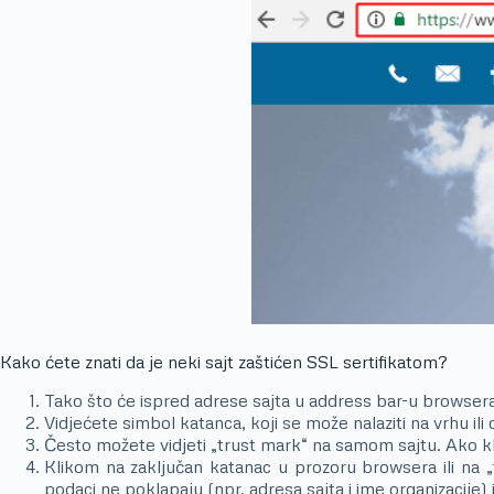
Kako ćete znati da je neki sajt zaštićen SSL sertifikatom?
Tako što će ispred adrese sajta u address bar-u browsera 
Vidjećete simbol katanca, koji se može nalaziti na vrhu ili
Često možete vidjeti „trust mark“ na samom sajtu. Ako kl
Klikom na zaključan katanac u prozoru browsera ili na „t
podaci ne poklapaju (npr. adresa sajta i ime organizacije) i