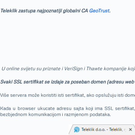
Teleklik zastupa najpoznatiji globalni CA
GeoTrust
.
U
online svijetu su priznate i VeriSign i Thawte kompanije ko
Svaki SSL sertifikat se izdaje za poseban domen (adresu web saj
Više servera može koristiti isti sertifikat, ako opslužuju isti
Kada u browser ukucate adresu sajta koji ima SSL sertifikat,
bezbjednom komunikacijom i razmjenom podataka.