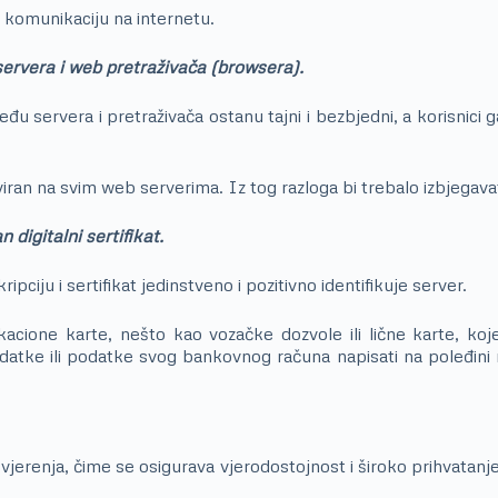
 komunikaciju na internetu.
ervera i web pretraživača (browsera).
đu servera i pretraživača ostanu tajni i bezbjedni, a korisnici
tiviran na svim web serverima. Iz tog razloga bi trebalo izbjeg
digitalni sertifikat.
ripciju i sertifikat jedinstveno i pozitivno identifikuje server.
fikacione karte, nešto kao vozačke dozvole ili lične karte, k
atke ili podatke svog bankovnog računa napisati na poleđini raz
ovjerenja, čime se osigurava vjerodostojnost i široko prihvatanje.