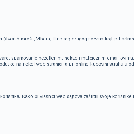
štvenih mreža, Vibera, ili nekog drugog servisa koji je baziran
vare, spamovanje neželjenim, nekad i malicioznim email-ovima,
podatke na nekoj web stranici, a pri online kupovini strahuju od
snika. Kako bi vlasnici web sajtova zaštitili svoje korisnike i