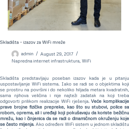
Skladišta – izazov za WiFi mreže
admin
August 29, 2017
Napredna internet infrastruktura
,
WiFi
Skladišta predstavljaju poseban izazov kada je u pitanju
uspostavljanje WiFi sistema. Iako se radi se o objektima koji
se prostiru na površini i do nekoliko hiljada metara kvadratnih,
sama njihova veličina i nije najteži zadatak na koji treba
odgovorti prilikom realizacije WiFi rješenja.
Veće komplikacij
prave brojne fizičke prepreke, kao što su stubovi, police sa
robom, oprema, ali i uređaji koji pokušavaju da koriste bežičnu
mrežu, kao i činjenica da se radi o dinamičnom okruženju koje
se često mijenja
. Ako određeni WiFi sistem u jednom skladišt