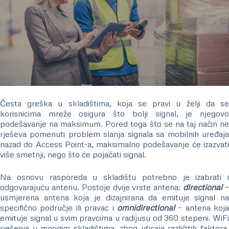
Česta greška u skladištima, koja se pravi u želji da se
korisnicima mreže osigura što bolji signal, je njegovo
podešavanje na maksimum. Pored toga što se na taj način ne
rješeva pomenuti problem slanja signala sa mobilnih uređaja
nazad do Access Point-a, maksimalno podešavanje će izazvati
više smetnji, nego što će pojačati signal.
Na osnovu rasporeda u skladištu potrebno je izabrati i
odgovarajuću antenu. Postoje dvije vrste antena:
directional
usmjerena antena koja je dizajnirana da emituje signal na
specifično područje ili pravac i
omnidirectional
– antena koja
emituje signal u svim pravcima u radijusu od 360 stepeni. WiFi
rješenja u mnogim skladištima, zbog uticaja različitih faktora,