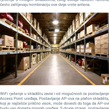
često zahtjevaju kombinaciju ove dvije vrste antena.
WiFi rješenje u skladištu zavisi i od mogućnosti za postavljanje
Access Point uređaja. Postavljanje AP-ova na plafon skladišta,
koji je najčešće prilično visok, može dovesti do toga da AP-ovi
budu van dometa mnogih uređaja. S druge strane, postavljanje