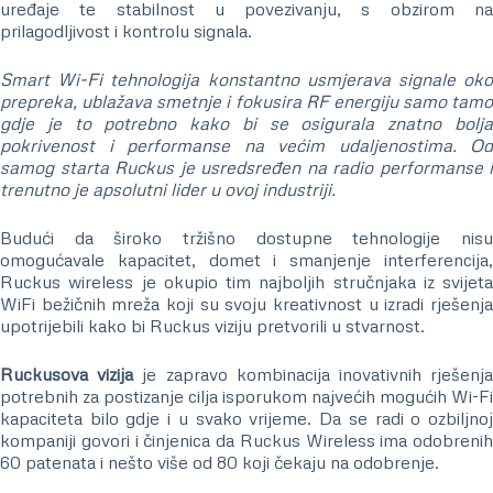
uređaje te stabilnost u povezivanju, s obzirom na
prilagodljivost i kontrolu signala.
Smart Wi-Fi tehnologija konstantno usmjerava signale oko
prepreka, ublažava smetnje i fokusira RF energiju samo tamo
gdje je to potrebno kako bi se osigurala znatno bolja
pokrivenost i performanse na većim udaljenostima. Od
samog starta Ruckus je usredsređen na radio performanse i
trenutno je apsolutni lider u ovoj industriji.
Budući da široko tržišno dostupne tehnologije nisu
omogućavale kapacitet, domet i smanjenje interferencija,
Ruckus wireless je okupio tim najboljih stručnjaka iz svijeta
WiFi bežičnih mreža koji su svoju kreativnost u izradi rješenja
upotrijebili kako bi Ruckus viziju pretvorili u stvarnost.
Ruckusova vizija
je zapravo kombinacija inovativnih rješenj
potrebnih za postizanje cilja isporukom najvećih mogućih Wi-Fi
kapaciteta bilo gdje i u svako vrijeme. Da se radi o ozbiljnoj
kompaniji govori i činjenica da Ruckus Wireless ima odobrenih
60 patenata i nešto više od 80 koji čekaju na odobrenje.