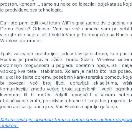
prostori, koncerti… samo su neke od lokacija i objekata za koje
je predviđena ova tehnologija.
Da li ste primijetili kvalitetan WiFi signal zadnje dvije godine na
Demo Festu? Odgovor Vam se već nameće sam po sebi i
vjerujte nije sujeta, ali Teleklik Vam je to omogućio sa Ruckus
Wireless opremom.
Ipak, za manje prostorije i jednostavnije sisteme, kompanija
Ruckus je predstavila tržištu brand Xclaim Wireless sistem
skromnijih mogućnosti u pogledu dodatnih opcija, ali i dalje
visokog kvaliteta i stabilnosti. Xclaim je nešto što radi posao,
ali ukoliko želite opremu posebnih karakteristika pomoću koje
bi povezali veći broj ljudi, upravljali skladištima, vršili
komunikaciju između većeg broja zaposlenih i vodili logistiku
inventara, ili bi možda željeli omogućiti u Vašem hotelu
otključavanje vrata, poručivanja hrane sl. sa jednog mjesta i iz
jedne aplikacije onda je za Vas Ruckus najbolje rješenje.
Xclaim iziskuje posebnu temu o čemu ćemo nekom drugom
prilikom.