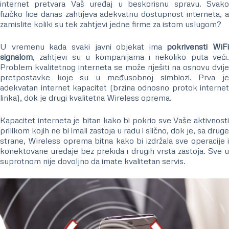
internet pretvara Vaš uređaj u beskorisnu spravu. Svako
fizičko lice danas zahtijeva adekvatnu dostupnost interneta, a
zamislite koliki su tek zahtjevi jedne firme za istom uslugom?
U vremenu kada svaki javni objekat ima
pokrivensti WiFi
signalom
, zahtjevi su u kompanijama i nekoliko puta veći.
Problem kvalitetnog interneta se može riješiti na osnovu dvije
pretpostavke koje su u međusobnoj simbiozi. Prva je
adekvatan internet kapacitet (brzina odnosno protok internet
linka), dok je drugi kvalitetna Wireless oprema.
Kapacitet interneta je bitan kako bi pokrio sve Vaše aktivnosti
prilikom kojih ne bi imali zastoja u radu i slično, dok je, sa druge
strane, Wireless oprema bitna kako bi izdržala sve operacije i
konektovane uređaje bez prekida i drugih vrsta zastoja. Sve u
suprotnom nije dovoljno da imate kvalitetan servis.