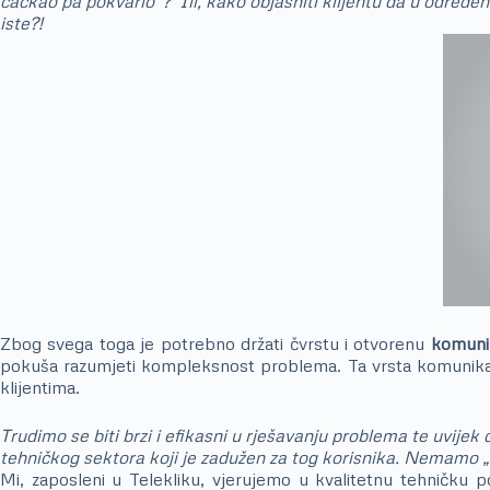
čačkao pa pokvario“? Ili, kako objasniti klijentu da u određen
iste?!
Zbog svega toga je potrebno držati čvrstu i otvorenu
komunik
pokuša razumjeti kompleksnost problema. Ta vrsta komunikac
klijentima.
Trudimo se biti brzi i efikasni u rješavanju problema te uvijek
tehničkog sektora koji je zadužen za tog korisnika. Nemamo „p
Mi, zaposleni u Telekliku, vjerujemo u kvalitetnu tehničku po