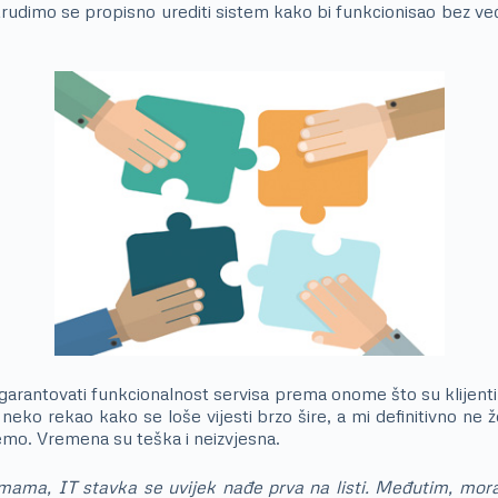
udimo se propisno urediti sistem kako bi funkcionisao bez već
arantovati funkcionalnost servisa prema onome što su klijenti 
neko rekao kako se loše vijesti brzo šire, a mi definitivno ne ž
emo. Vremena su teška i neizvjesna.
firmama, IT stavka se uvijek nađe prva na listi. Međutim, 