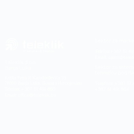
Sektor za marke
+387 51 49
Telefon:
sales@telek
Email:
Teleklik d.o.o.
Sektor za sistem 
Banja Luka
tehničku podrš
Kralja Petra II Karađorđevića 39
Telefoni:
+387 51 
78000 Banja Luka, Bosna i Hercegovina
+387 51 491 860
+387 51 491 864
Telefon:
office@teleklik.ba
Email: