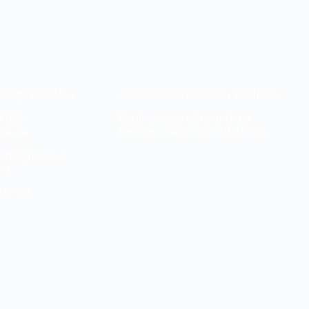
ting i prodaju
Zahtjevi za tehničku podršku
1 862
support@teleklik.ba
Email:
lik.ba
080 05 07 05
Besplatni telefon:
integraciju i
ku
491 861