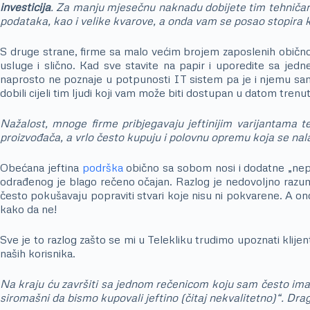
investicija
. Za manju mjesečnu naknadu dobijete tim tehničara 
podataka, kao i velike kvarove, a onda vam se posao stopira
S druge strane, firme sa malo većim brojem zaposlenih obično z
usluge i slično. Kad sve stavite na papir i uporedite sa jedn
naprosto ne poznaje u potpunosti IT sistem pa je i njemu 
dobili cijeli tim ljudi koji vam može biti dostupan u datom tren
Nažalost, mnoge firme pribjegavaju jeftinijim varijantama
proizvođača, a vrlo često kupuju i polovnu opremu koja se nala
Obećana jeftina
podrška
obično sa sobom nosi i dodatne „nepre
odrađenog je blago rečeno očajan. Razlog je nedovoljno razumi
često pokušavaju popraviti stvari koje nisu ni pokvarene. A on
kako da ne!
Sve je to razlog zašto se mi u Telekliku trudimo upoznati klije
naših korisnika.
Na kraju ću završiti sa jednom rečenicom koju sam često imao
siromašni da bismo kupovali jeftino (čitaj nekvalitetno)“. Draga