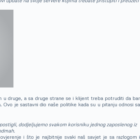
i update na svoje servere kojima trebate pristupiti i preuzeti
h u druge, a sa druge strane se i klijent treba potruditi da ba
 Ovo je sastavni dio naše politike kada su u pitanju odnosi s
 postigli, dodjeljujemo svakom korisniku jednog zaposlenog iz
o odmah.
vjerenje i što je najbitnije svaki naš savjet je sa razlogom i