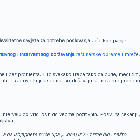
kvalitetne savjete za potrebe poslovanja
vaše kompanije.
tivnog i interventnog održavanja
računarske opreme i mrež
e
ijeme i bez problema. I to svakako treba tako da bude, međutim,
odate i kvarove koji se nerijetko dešavaju sa novom opremo
intervalu od vrlo loših do veoma pozitivnih. Pozivi na čekanju,
ljstvu.
 da izbjegnete priče tipa „…onaj iz XY firme bio i nešto