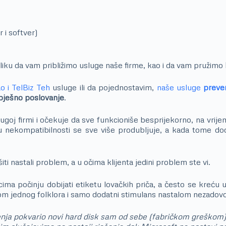
 i softver)
liku da vam približimo usluge naše firme, kao i da vam pružimo
o i TelBiz Teh
usluge ili da pojednostavim,
naše usluge
preven
pješno poslovanje
.
 drugoj firmi i očekuje da sve funkcioniše besprijekorno, na vr
u nekompatibilnosti se sve više produbljuje, a kada tome d
ti nastali problem, a u očima klijenta jedini problem ste vi.
ma počinju dobijati etiketu lovačkih priča, a često se kreću u 
lom jednog folklora i samo dodatni stimulans nastalom nezadovo
ja pokvario novi hard disk sam od sebe (fabričkom greškom), a