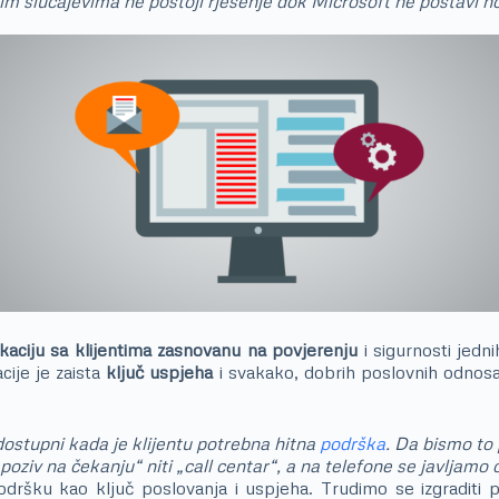
im slučajevima ne postoji rješenje dok Microsoft ne postavi nov
aciju sa klijentima zasnovanu na povjerenju
i sigurnosti jedni
ije je zaista
ključ uspjeha
i svakako, dobrih poslovnih odnosa.
 dostupni kada je klijentu potrebna hitna
podrška
. Da bismo to
oziv na čekanju“ niti „call centar“, a na telefone se javljam
dršku kao ključ poslovanja i uspjeha. Trudimo se izgraditi po