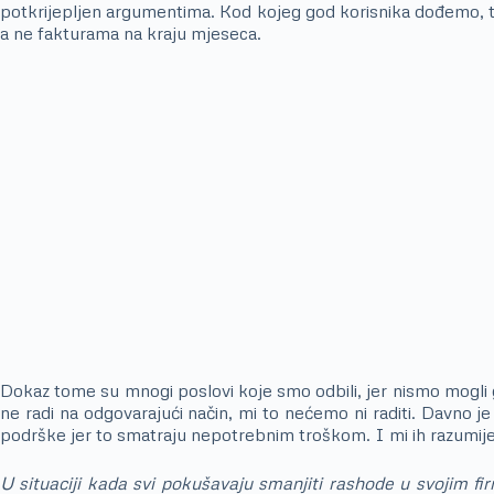
potkrijepljen argumentima. Kod kojeg god korisnika dođemo, tr
a ne fakturama na kraju mjeseca.
Dokaz tome su mnogi poslovi koje smo odbili, jer nismo mogli g
ne radi na odgovarajući način, mi to nećemo ni raditi. Davno je 
podrške jer to smatraju nepotrebnim troškom. I mi ih razumij
U situaciji kada svi pokušavaju smanjiti rashode u svojim 