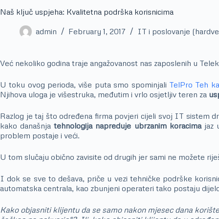
Naš ključ uspjeha: Kvalitetna podrška korisnicima
admin
February 1, 2017
IT i poslovanje (hardver
Već nekoliko godina traje angažovanost nas zaposlenih u Telek
U toku ovog perioda, više puta smo spominjali
TelPro Teh ka
Njihova uloga je višestruka, međutim i vrlo osjetljiv teren za
us
Razlog je taj što određena firma povjeri cijeli svoj IT sistem
kako današnja
tehnologija napreduje ubrzanim koracima
jaz 
problem postaje i veći.
U tom slučaju obično zavisite od drugih jer sami ne možete riješi
I dok se sve to dešava, priče u vezi tehničke podrške korisnici
automatska centrala, kao zbunjeni operateri tako postaju dije
Kako objasniti klijentu da se samo nakon mjesec dana korišten