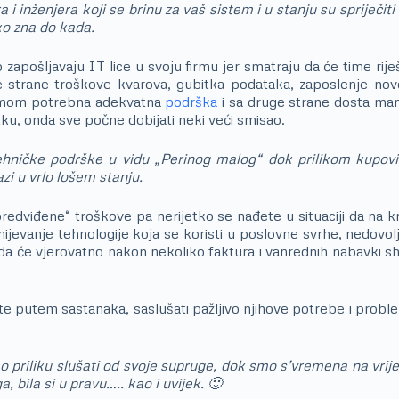
i inženjera koji se brinu za vaš sistem i u stanju su spriječi
 ko zna do kada.
apošljavaju IT lice u svoju firmu jer smatraju da će time rije
e strane troškove kvarova, gubitka podataka, zaposlenje novog
samom potrebna adekvatna
podrška
i sa druge strane dosta manji
utku, onda sve počne dobijati neki veći smisao.
 tehničke podrške u vidu „Perinog malog“ dok prilikom kup
zi u vrlo lošem stanju.
dviđene“ troškove pa nerijetko se nađete u situaciji da na kr
jevanje tehnologije koja se koristi u poslovne svrhe, nedovolj
da će vjerovatno nakon nekoliko faktura i vanrednih nabavki sh
nte putem sastanaka, saslušati pažljivo njihove potrebe i probl
 priliku slušati od svoje supruge, dok smo s’vremena na vrij
, bila si u pravu….. kao i uvijek. 🙂