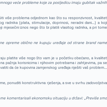
ti mnogo veće probleme koje za posljedicu imaju gubitak važnih
šiti više problema odjednom kao što su responzivnost, kvalitet
 radnika (plata, stimulacije, doprinosi, neradni dani…) a koji
 mjesečni iznos nego što bi platili vlasitog radnika, a pri tom
ovine opreme obično ne kupuju uređaje od strane brand name
aju platite više nogo što vam je u početku obećano, a kvalite
na pažnja korisnicima i njihovim potrebama i zahtjevima, pa se
vatiti da će kupovina zamjenskog uređaja riješiti vaš problem…
eme, ponuditi konstruktivna rješenja, a sve u svrhu zadovoljstva
eme komentarisali ekonomsku situaciju u državi: „Previše smo