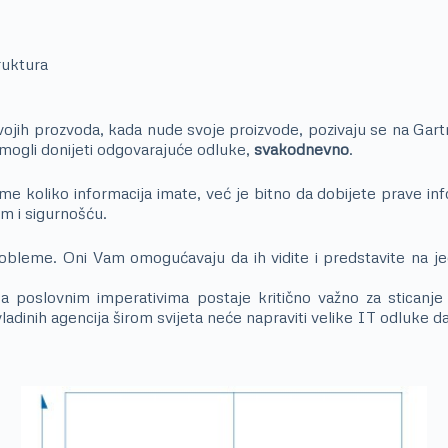
ruktura
jih prozvoda, kada nude svoje proizvode, pozivaju se na Gartne
 mogli donijeti odgovarajuće odluke,
svakodnevno
.
 tome koliko informacija imate, već je bitno da dobijete prave i
om i sigurnošću.
probleme. Oni Vam omogućavaju da ih vidite i predstavite na j
 sa poslovnim imperativima postaje kritično važno za sticanj
ladinih agencija širom svijeta neće napraviti velike IT odluke d