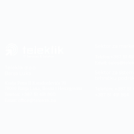
Sektor za marke
+387 51 49
Telefon:
sales@telek
Email:
Teleklik d.o.o.
Sektor za sistem 
Banja Luka
tehničku podrš
Kralja Petra II Karađorđevića 39
Telefoni:
+387 51 
78000 Banja Luka, Bosna i Hercegovina
+387 51 491 860
+387 51 491 864
Telefon:
office@teleklik.ba
Email: