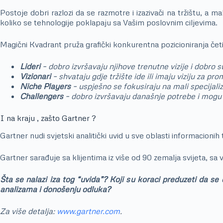
Postoje dobri razlozi da se razmotre i izazivači na tržištu, a m
koliko se tehnologije poklapaju sa Vašim poslovnim ciljevima.
Magični Kvadrant pruža grafički konkurentna pozicioniranja četir
Lideri
– dobro izvršavaju njihove trenutne vizije i dobro su
Vizionari
– shvataju gdje tržište ide ili imaju viziju za prom
Niche Players
– uspješno se fokusiraju na mali specijali
Challengers
– dobro izvršavaju današnje potrebe i mogu 
I na kraju , zašto Gartner ?
Gartner nudi svjetski analitički uvid u sve oblasti informacionih
Gartner sarađuje sa klijentima iz više od 90 zemalja svijeta, sa
Šta se nalazi iza tog “uvida”? Koji su koraci preduzeti da se
analizama i donošenju odluka?
Za više detalja:
www.gartner.com
.