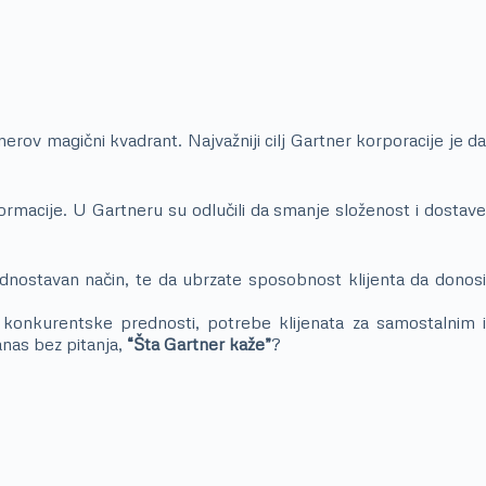
rov magični kvadrant. Najvažniji cilj Gartner korporacije je da
nformacije. U Gartneru su odlučili da smanje složenost i dostave
ednostavan način, te da ubrzate sposobnost klijenta da donosi
e konkurentske prednosti, potrebe klijenata za samostalnim i
anas bez pitanja,
“Šta Gartner kaže”
?