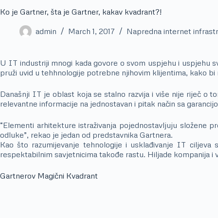
Ko je Gartner, šta je Gartner, kakav kvadrant?!
admin
March 1, 2017
Napredna internet infrast
U IT industriji mnogi kada govore o svom uspjehu i uspjehu svo
pruži uvid u tehhnologije potrebne njihovim klijentima, kako bi
Današnji IT je oblast koja se stalno razvija i više nije riječ o
relevantne informacije na jednostavan i pitak način sa garancij
“Elementi arhitekture istraživanja pojednostavljuju složene 
odluke”, rekao je jedan od predstavnika Gartnera.
Kao što razumijevanje tehnologije i usklađivanje IT ciljeva
respektabilnim savjetnicima takođe rastu. Hiljade kompanija i v
Gartnerov Magični Kvadrant