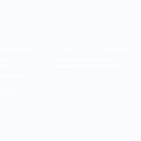
ting i prodaju
Zahtjevi za tehničku podršku
1 862
support@teleklik.ba
Email:
lik.ba
080 05 07 05
Besplatni telefon:
integraciju i
ku
491 861