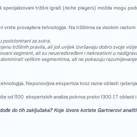
ali specijalizovani tržišni igrači (niche players) možda mogu pod
i vrste provajdera tehnologije. Na tržištima sa visokim rastom i 
 pozicionirani za sutra.
jenu tržišnih pravila, ali još uvijek izvršavaju dobro svoje vizije
zovani segment, ali su neusredsređeni i nekreativni u nadigrav
dominirati velikim segmentima, ali ne pokazuju razumijevanje 
 tehnologija. Neponovljiva ekspertiza kroz razne oblasti rješenja
 više od 1100 ekspertskih analiza pokriva preko 1300 IT oblasti 
 dođe do tih zaključaka? Koje izvore koriste Gartnerovi anali