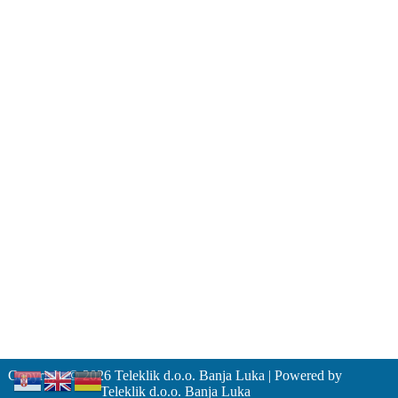
Zahtjevi za tehničku podršku
support@teleklik.ba
Email:
080 05 07 05
Besplatni telefon:
Opšti dokumenti
Opšti uslovi poslovanja
Politika privatnosti
Ugovor za uslugu pristupa internetu
Zahtjev za zasnivanje pretplatničkog odnosa
Cjenovnik
ISO 9001:2015
ISO 27001:2022
Copyright © 2026 Teleklik d.o.o. Banja Luka | Powered by
Teleklik d.o.o. Banja Luka