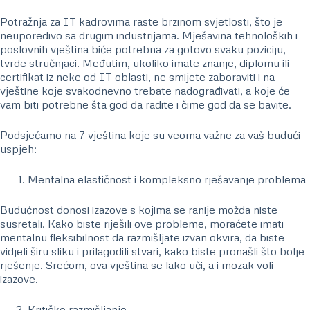
Potražnja za IT kadrovima raste brzinom svjetlosti, što je
neuporedivo sa drugim industrijama. Mješavina tehnoloških i
poslovnih vještina biće potrebna za gotovo svaku poziciju,
tvrde stručnjaci. Međutim, ukoliko imate znanje, diplomu ili
certifikat iz neke od IT oblasti, ne smijete zaboraviti i na
vještine koje svakodnevno trebate nadograđivati, a koje će
vam biti potrebne šta god da radite i čime god da se bavite.
Podsjećamo na 7 vještina koje su veoma važne za vaš budući
uspjeh:
Mentalna elastičnost i kompleksno rješavanje problema
Budućnost donosi izazove s kojima se ranije možda niste
susretali. Kako biste riješili ove probleme, moraćete imati
mentalnu fleksibilnost da razmišljate izvan okvira, da biste
vidjeli širu sliku i prilagodili stvari, kako biste pronašli što bolje
rješenje. Srećom, ova vještina se lako uči, a i mozak voli
izazove.
Kritičko razmišljanje