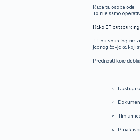
Kada ta osoba ode — s
To nije samo operativn
Kako IT outsourcing
IT outsourcing
ne
z
jednog čovjeka koji sv
Prednosti koje dobija
Dostupnos
Dokumentov
Tim umjes
Proaktivno