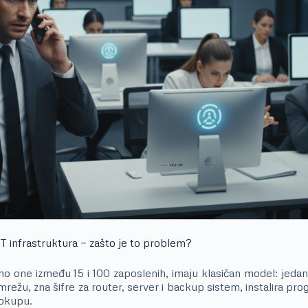
IT infrastruktura — zašto je to problem?
 one između 15 i 100 zaposlenih, imaju klasičan model: jedan 
mrežu, zna šifre za router, server i backup sistem, instalira prog
 okupu.