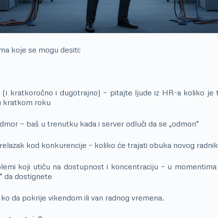
ama koje se mogu desiti:
 (i kratkoročno i dugotrajno) – pitajte ljude iz HR-a koliko je
u kratkom roku
odmor — baš u trenutku kada i server odluči da se „odmori“
prelazak kod konkurencije – koliko će trajati obuka novog radni
blemi koji utiču na dostupnost i koncentraciju – u momentima
e“ da dostignete
o da pokrije vikendom ili van radnog vremena.