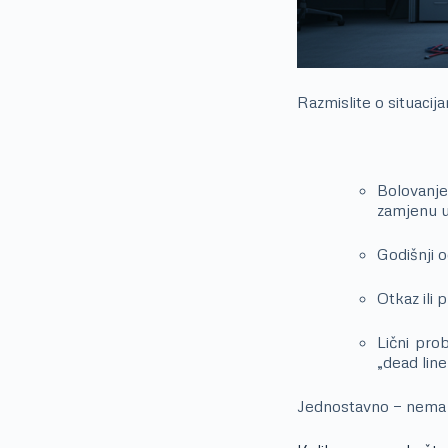
Razmislite o situacij
Bolovanje
zamjenu 
Godišnji 
Otkaz ili 
Lični pro
„dead lin
Jednostavno — nema k