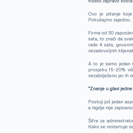
Koliko zapravo košta
Ovo je pitanje koje
Pokušajmo zajedno.
Firma od 30 zaposle
sata, to znači da sv
rade 4 sata, govori
nezadovoljnih klijenat
A to je samo jedan 
prosjeku 15–20% više
nezabilježeno jer ih n
“Znanje u glavi jedne 
Postoji još jedan asp
a nigdje nije zapisan
Šifre za administrat
Kako se restartuje s