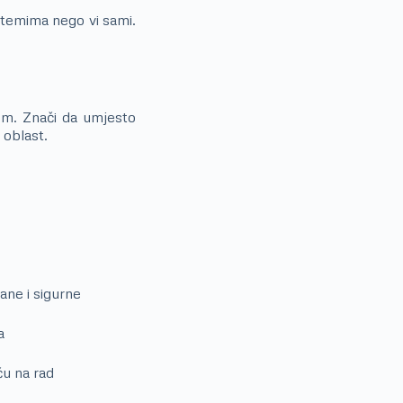
istemima nego vi sami.
om. Znači da umjesto
 oblast.
ane i sigurne
a
ču na rad