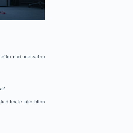
 teško naći adekvatnu
ka?
 kad imate jako bitan