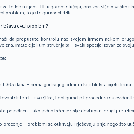
ve to ide s njom. Ili, u gorem slučaju, ona zna više o vašim s
i problem, to je i sigurnosni rizik.
 rješava ovaj problem?
nači da prepustite kontrolu nad svojom firmom nekom drug
e zna, imate cijeli tim stručnjaka — svaki specijalizovan za svoju
te:
t 365 dana — nema godišnjeg odmora koji blokira cijelu firmu
ani sistemi — sve šifre, konfiguracije i procedure su evidentir
to pojedinca — ako jedan inženjer nije dostupan, drugi preuzim
 praćenje — problemi se otkrivaju i rješavaju prije nego što uti