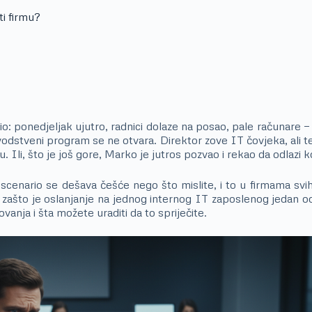
ti firmu?
io: ponedjeljak ujutro, radnici dolaze na posao, pale računare — i
vodstveni program se ne otvara. Direktor zove IT čovjeka, ali t
. Ili, što je još gore, Marko je jutros pozvao i rekao da odlazi 
scenario se dešava češće nego što mislite, i to u firmama svih
zašto je oslanjanje na jednog internog IT zaposlenog jedan od
vanja i šta možete uraditi da to spriječite.