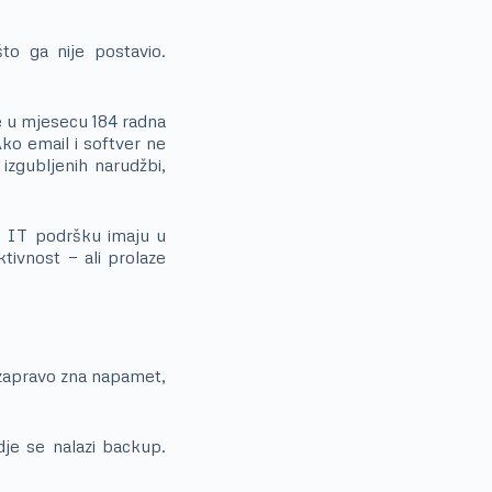
to ga nije postavio.
 u mjesecu 184 radna
ko email i softver ne
zgubljenih narudžbi,
u IT podršku imaju u
tivnost — ali prolaze
r zapravo zna napamet,
dje se nalazi backup.