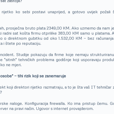
 sat zastoja?
 rijetko ko sebi postavi unaprijed, a gotovo uvijek požali š
nih, prosječna bruto plata 2349,00 KM. Ako uzmemo da nam je
aki radni sat košta firmu otprilike 383,00 KM samo u platama. A
mo o direktnom gubitku od oko 1.532,00 KM — bez računanja i
a i štete po reputaciju.
incident. Studije pokazuju da firme koje nemaju strukturiran
 “sitnih” tehničkih problema godišnje koji usporavaju produk
iko ne mjeri.
osobe” — tihi rizik koji se zanemaruje
ekt koji direktori rijetko razmatraju, a to je šta vaš IT tehniča
o?
orske naloge. Konfiguracija firewalla. Ko ima pristup čemu. G
erver na pravi način. Ugovor s internet provajderom.