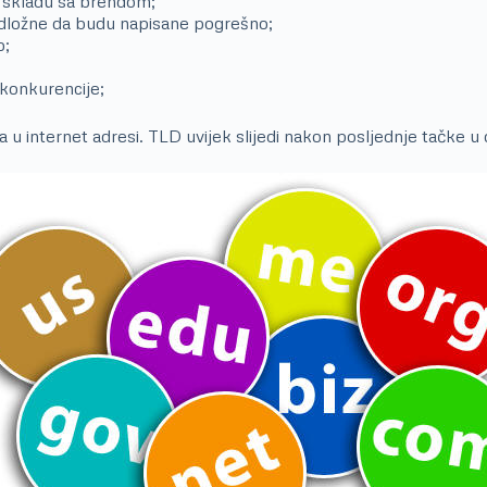
u skladu sa brendom;
podložne da budu napisane pogrešno;
o;
 konkurencije;
a u internet adresi. TLD uvijek slijedi nakon posljednje tačke