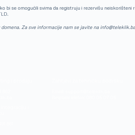
 bi se omogućili svima da registruju i rezervišu neiskorišteni 
TLD.
g domena. Za sve informacije nam se javite na info@teleklik.ba
ting i prodaju
Zahtjevi za tehničku podršku
1 862
support@teleklik.ba
Email:
lik.ba
080 05 07 05
Besplatni telefon:
integraciju i
ku
491 861