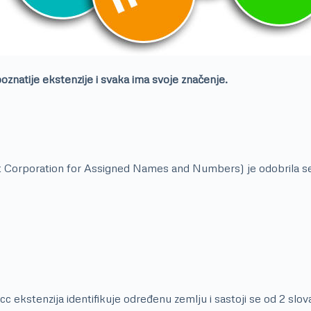
poznatije ekstenzije i svaka ima svoje značenje.
t Corporation for Assigned Names and Numbers) je odobrila se
cc ekstenzija identifikuje određenu zemlju i sastoji se od 2 slo