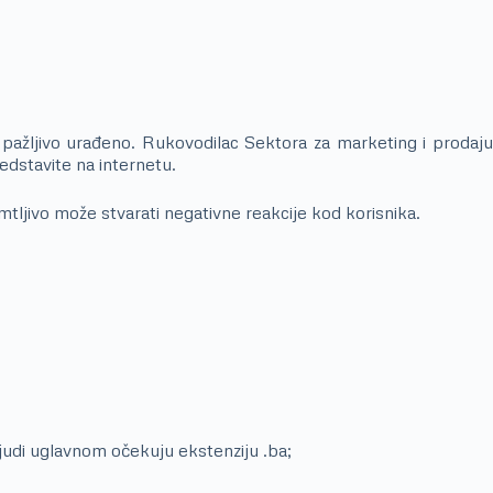
pažljivo urađeno. Rukovodilac Sektora za marketing i prodaju
edstavite na internetu.
tljivo može stvarati negativne reakcije kod korisnika.
judi uglavnom očekuju ekstenziju .ba;