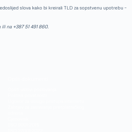
redoslijed slova kako bi kreirali TLD za sopstvenu upotrebu –
 ili na +387 51 491 860.
Opšti dokumenti
Opšti uslovi poslovanja
Politika privatnosti
Ugovor za uslugu pristupa internetu
Zahtjev za zasnivanje pretplatničkog
odnosa
Cjenovnik
ISO 9001:2015
ISO 27001:2022