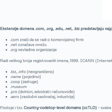
Ekstenzije domena .com, .org, .edu, .net, .biz predstavljaju naj
.com znači da se radi o komercijalnoj firmi
.net označava mrežu
.org nevladine organizacije
Radi velikog broja registrovanih imena, 1999. ICANN (Interne
.biz, .info (neograničeno)
.name (pojedinci)
.coop (zadruge)
.museum
.pro (doktori, advokati i računovođe)
.aero (vazdušni saobraćaj, industrija)
Postoje i tzv.
Country-codetop-level domains (ccTLD)
– svaka 