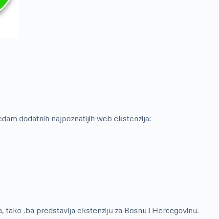
dam dodatnih najpoznatijih web ekstenzija:
va, tako .ba predstavlja ekstenziju za Bosnu i Hercegovinu.