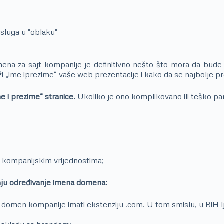
sluga u "oblaku"
ena za sajt kompanije je definitivno nešto što mora da bude 
i „ime iprezime“ vaše web prezentacije i kako da se najbolje pr
e i prezime“ stranice.
Ukoliko je ono komplikovano ili teško pam
a kompanijskim vrijednostima;
anju određivanje imena domena:
će domen kompanije imati ekstenziju .com. U tom smislu, u BiH l