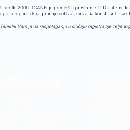
U aprilu 2009. ICANN je predložila proširenje TLD sistema kako
npr. kompanija koja prodaje softver, može da koristi .soft kao 
Teleklik Vam je na raspolaganju u slučaju registracije željeno
Sektor za marke
+387 51 49
Telefon:
sales@telek
Email:
Teleklik d.o.o.
Sektor za sistem 
Banja Luka
tehničku podrš
Kralja Petra II Karađorđevića 39
Telefoni:
+387 51 
78000 Banja Luka, Bosna i Hercegovina
+387 51 491 860
+387 51 491 864
Telefon: