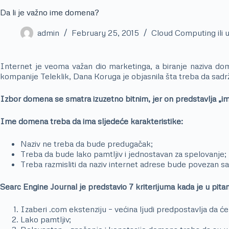
Da li je važno ime domena?
admin
February 25, 2015
Cloud Computing ili u
Internet je veoma važan dio marketinga, a biranje naziva dom
kompanije Teleklik, Dana Koruga je objasnila šta treba da sadrž
Izbor domena se smatra izuzetno bitnim, jer on predstavlja „im
Ime domena treba da ima sljedeće karakteristike:
Naziv ne treba da bude predugačak;
Treba da bude lako pamtljiv i jednostavan za spelovanje;
Treba razmisliti da naziv internet adrese bude povezan s
Searc Engine Journal je predstavio 7 kriterijuma kada je u pit
Izaberi .com ekstenziju – većina ljudi predpostavlja da 
Lako pamtljiv;