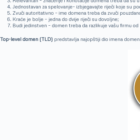
Relevantan – značenje i konotacije domena treba da su 
Jednostavan za spelovanje– izbjegavajte riječi koje su 
Zvuči autoritativno – ime domena treba da zvuči pouzdan
Kraće je bolje – jedna do dvije riječi su dovoljne;
Budi jedinstven – domen treba da razlikuje vašu firmu od
Top-level domen (TLD)
predstavlja najopštiji dio imena domen