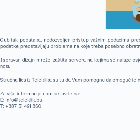
Gubitak podataka, nedozvoljen pristup važnim podacima predu
podatke predstavljaju probleme na koje treba posebno obratit
Ispravan dizajn mreže, zaštita servera na kojima se nalaze osj
nosi.
Stručna lica iz Teleklika su tu da Vam pomognu da omogućite 
Za više informacije nam se javite na:
E: info@teleklik.ba
T: +387 51 491 860