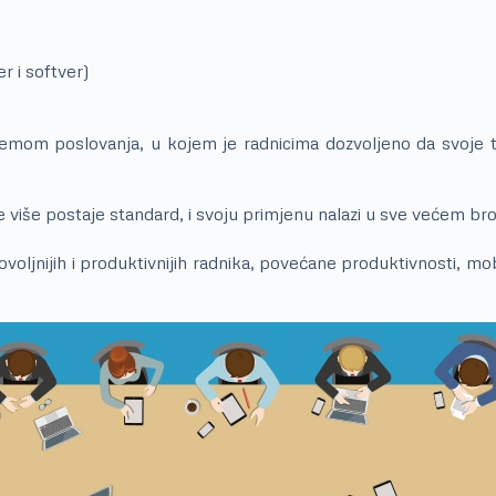
r i softver)
mom poslovanja, u kojem je radnicima dozvoljeno da svoje ta
e više postaje standard, i svoju primjenu nalazi u sve većem br
nijih i produktivnijih radnika, povećane produktivnosti, mobil