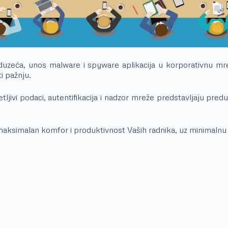
zeća, unos malware i spyware aplikacija u korporativnu mrežu
i pažnju.
etljivi podaci, autentifikacija i nadzor mreže predstavljaju pr
maksimalan komfor i produktivnost Vaših radnika, uz minimaln