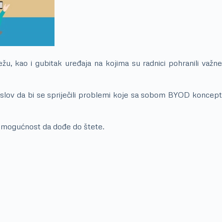
, kao i gubitak uređaja na kojima su radnici pohranili važne
eduslov da bi se spriječili problemi koje sa sobom BYOD koncept
u mogućnost da dođe do štete.