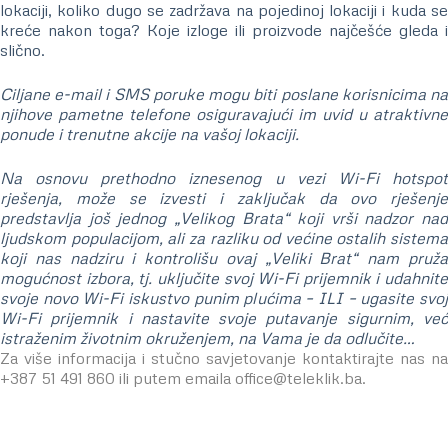
lokaciji, koliko dugo se zadržava na pojedinoj lokaciji i kuda se
kreće nakon toga? Koje izloge ili proizvode najčešće gleda i
slično.
Ciljane e-mail i SMS poruke mogu biti poslane korisnicima na
njihove pametne telefone osiguravajući im uvid u atraktivne
ponude i trenutne akcije na vašoj lokaciji.
Na osnovu prethodno iznesenog u vezi Wi-Fi hotspot
rješenja, može se izvesti i zaključak da ovo rješenje
predstavlja još jednog „Velikog Brata“ koji vrši nadzor nad
ljudskom populacijom, ali za razliku od većine ostalih sistema
koji nas nadziru i kontrolišu ovaj „Veliki Brat“ nam pruža
mogućnost izbora, tj. uključite svoj Wi-Fi prijemnik i udahnite
svoje novo Wi-Fi iskustvo punim plućima – ILI – ugasite svoj
Wi-Fi prijemnik i nastavite svoje putavanje sigurnim, već
istraženim životnim okruženjem, na Vama je da odlučite…
Za više informacija i stučno savjetovanje kontaktirajte nas na
+387 51 491 860 ili putem emaila office@teleklik.ba.