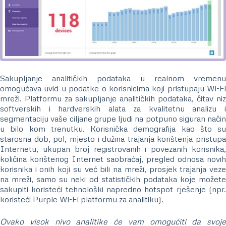
Sakupljanje analitičkih podataka u realnom vremenu
omogućava uvid u podatke o korisnicima koji pristupaju Wi-Fi
mreži. Platformu za sakupljanje analitičkih podataka, čitav niz
softverskih i hardverskih alata za kvalitetnu analizu i
segmentaciju vaše ciljane grupe ljudi na potpuno siguran način
u bilo kom trenutku. Korisnička demografija kao što su
starosna dob, pol, mjesto i dužina trajanja korištenja pristupa
Internetu, ukupan broj registrovanih i povezanih korisnika,
količina korištenog Internet saobraćaj, pregled odnosa novih
korisnika i onih koji su već bili na mreži, prosjek trajanja veze
na mreži, samo su neki od statističkih podataka koje možete
sakupiti koristeći tehnološki napredno hotspot rješenje (npr.
koristeći Purple Wi-Fi platformu za analitiku).
Ovako visok nivo analitike će vam omogućiti da svoje