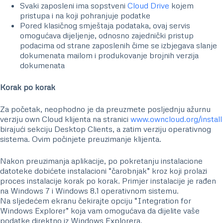
Svaki zaposleni ima sopstveni
Cloud Drive
kojem
pristupa i na koji pohranjuje podatke
Pored klasičnog smještaja podataka, ovaj servis
omogućava dijeljenje, odnosno zajednički pristup
podacima od strane zaposlenih čime se izbjegava slanje
dokumenata mailom i produkovanje brojnih verzija
dokumenata
Korak po korak
Za početak, neophodno je da preuzmete posljednju ažurnu
verziju own Cloud klijenta na stranici
www.owncloud.org/install
birajući sekciju Desktop Clients, a zatim verziju operativnog
sistema. Ovim počinjete preuzimanje klijenta.
Nakon preuzimanja aplikacije, po pokretanju instalacione
datoteke dobićete instalacioni “čarobnjak” kroz koji prolazi
proces instalacije korak po korak. Primjer instalacije je rađen
na Windows 7 i Windows 8.1 operativnom sistemu.
Na sljedećem ekranu čekirajte opciju “Integration for
Windows Explorer” koja vam omogućava da dijelite vaše
podatke direktno iz Windows Explorera.