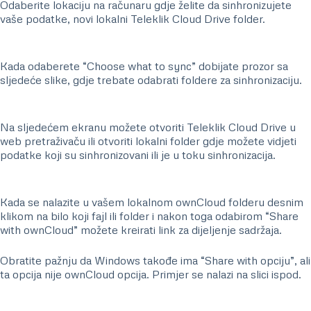
Odaberite lokaciju na računaru gdje želite da sinhronizujete
vaše podatke, novi lokalni Teleklik Cloud Drive folder.
Kada odaberete “Choose what to sync” dobijate prozor sa
sljedeće slike, gdje trebate odabrati foldere za sinhronizaciju.
Na sljedećem ekranu možete otvoriti Teleklik Cloud Drive u
web pretraživaču ili otvoriti lokalni folder gdje možete vidjeti
podatke koji su sinhronizovani ili je u toku sinhronizacija.
Kada se nalazite u vašem lokalnom ownCloud folderu desnim
klikom na bilo koji fajl ili folder i nakon toga odabirom “Share
with ownCloud” možete kreirati link za dijeljenje sadržaja.
Obratite pažnju da Windows takođe ima “Share with opciju”, ali
ta opcija nije ownCloud opcija. Primjer se nalazi na slici ispod.