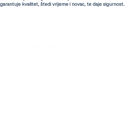
garantuje kvalitet, štedi vrijeme i novac, te daje sigurnost.
Teleklik d.o.o.
Banja Luka
Kralja Petra II Karađorđevića 39
78000 Banja Luka, Bosna i Hercegovina
+387 51 491 860
Telefon:
office@teleklik.ba
Email:
Sektor za marketing i prodaju
+387 51 491 862
Telefon:
sales@teleklik.ba
Email: