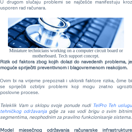
U drugom slučaju problemi se najčešće manifestuju kroz
usporen rad računara.
Miniature technicians working on a computer circuit board or
motherboard. Tech support concept.
Rizik od faktora zbog kojih dolazi do navedenih problema, je
moguće spriječiti preventivnom i blagovremenom reakcijom.
Ovim bi na vrijeme prepoznali i uklonili faktore rizika, čime bi
se spriječili ozbiljni problemi koji mogu znatno ugroziti
poslovne procese.
Teleklik Vam u sklopu svoje ponude nudi
TelPro Teh uslug
tehničkog održavanja
gdje za vas vodi brigu o svim bitni
segmentima, neophodnim za pravilno funkcionisanje sistema.
Model mjesečnog održavanja računarske infrastrukture