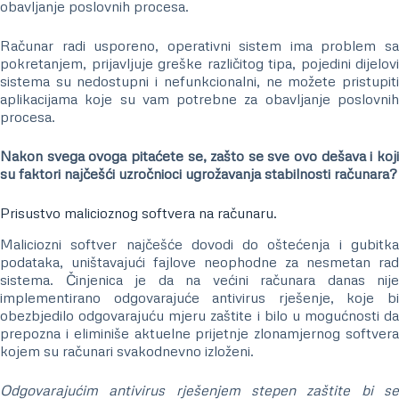
obavljanje poslovnih procesa.
Računar radi usporeno, operativni sistem ima problem sa
pokretanjem, prijavljuje greške različitog tipa, pojedini dijelovi
sistema su nedostupni i nefunkcionalni, ne možete pristupiti
aplikacijama koje su vam potrebne za obavljanje poslovnih
procesa.
Nakon svega ovoga pitaćete se, zašto se sve ovo dešava i koji
su faktori najčešći uzročnioci ugrožavanja stabilnosti računara?
Prisustvo malicioznog softvera na računaru.
Maliciozni softver najčešće dovodi do oštećenja i gubitka
podataka, uništavajući fajlove neophodne za nesmetan rad
sistema. Činjenica je da na većini računara danas nije
implementirano odgovarajuće antivirus rješenje, koje bi
obezbjedilo odgovarajuću mjeru zaštite i bilo u mogućnosti da
prepozna i eliminiše aktuelne prijetnje zlonamjernog softvera
kojem su računari svakodnevno izloženi.
Odgovarajućim antivirus rješenjem stepen zaštite bi se