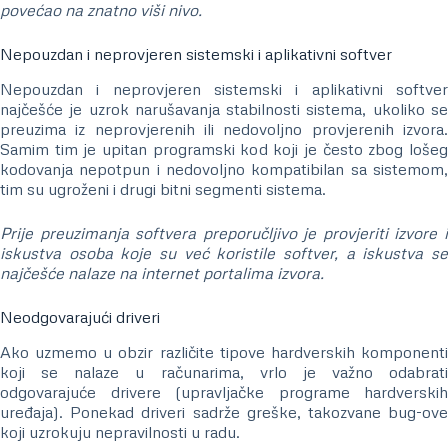
povećao na znatno viši nivo.
Nepouzdan i neprovjeren sistemski i aplikativni softver
Nepouzdan i neprovjeren sistemski i aplikativni softver
najčešće je uzrok narušavanja stabilnosti sistema, ukoliko se
preuzima iz neprovjerenih ili nedovoljno provjerenih izvora.
Samim tim je upitan programski kod koji je često zbog lošeg
kodovanja nepotpun i nedovoljno kompatibilan sa sistemom,
tim su ugroženi i drugi bitni segmenti sistema.
Prije preuzimanja softvera preporučljivo je provjeriti izvore i
iskustva osoba koje su već koristile softver, a iskustva se
najčešće nalaze na internet portalima izvora.
Neodgovarajući driveri
Ako uzmemo u obzir različite tipove hardverskih komponenti
koji se nalaze u računarima, vrlo je važno odabrati
odgovarajuće drivere (upravljačke programe hardverskih
uređaja). Ponekad driveri sadrže greške, takozvane bug-ove
koji uzrokuju nepravilnosti u radu.