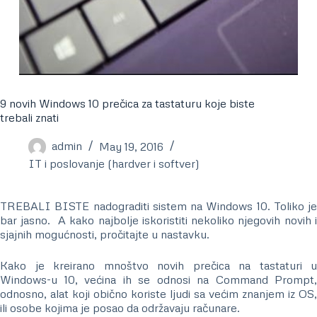
9 novih Windows 10 prečica za tastaturu koje biste
trebali znati
admin
May 19, 2016
IT i poslovanje (hardver i softver)
TREBALI BISTE nadograditi sistem na Windows 10. Toliko je
bar jasno. A kako najbolje iskoristiti nekoliko njegovih novih i
sjajnih mogućnosti, pročitajte u nastavku.
Kako je kreirano mnoštvo novih prečica na tastaturi u
Windows-u 10, većina ih se odnosi na Command Prompt,
odnosno, alat koji obično koriste ljudi sa većim znanjem iz OS,
ili osobe kojima je posao da održavaju računare.