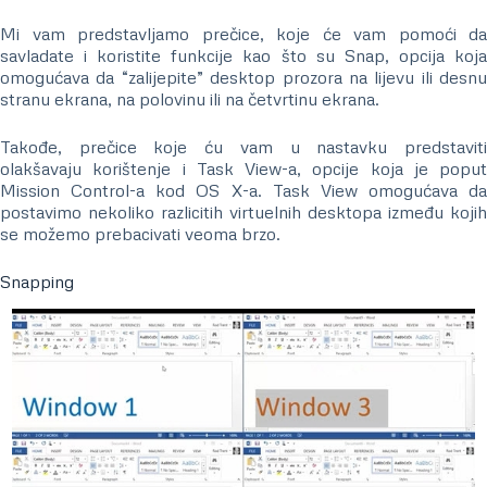
Mi vam predstavljamo prečice, koje će vam pomoći da
savladate i koristite funkcije kao što su Snap, opcija koja
omogućava da “zalijepite” desktop prozora na lijevu ili desnu
stranu ekrana, na polovinu ili na četvrtinu ekrana.
Takođe, prečice koje ću vam u nastavku predstaviti
olakšavaju korištenje i Task View-a, opcije koja je poput
Mission Control-a kod OS X-a. Task View omogućava da
postavimo nekoliko razlicitih virtuelnih desktopa između kojih
se možemo prebacivati veoma brzo.
Snapping